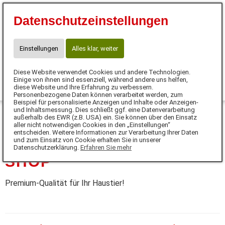
Eva Tanczos
Datenschutzeinstellungen
10% für Neukunden mit Code:
FUTTERHERZ
Telefon: 01525 / 36 40 345
Einstellungen
Alles klar, weiter
info@futterherz.de
Diese Website verwendet Cookies und andere Technologien.
0
Einige von ihnen sind essenziell, während andere uns helfen,
diese Website und Ihre Erfahrung zu verbessern.
Personenbezogene Daten können verarbeitet werden, zum
MENÜ
Beispiel für personalisierte Anzeigen und Inhalte oder Anzeigen-
und Inhaltsmessung. Dies schließt ggf. eine Datenverarbeitung
außerhalb des EWR (z.B. USA) ein. Sie können über den Einsatz
DE
aller nicht notwendigen Cookies in den „Einstellungen“
entscheiden. Weitere Informationen zur Verarbeitung Ihrer Daten
und zum Einsatz von Cookie erhalten Sie in unserer
Datenschutzerklärung.
Erfahren Sie mehr
SHOP
Premium-Qualität für Ihr Haustier!