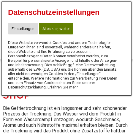
Eva Tanczos
Datenschutzeinstellungen
10% für Neukunden mit Code:
FUTTERHERZ
Telefon: 01525 / 36 40 345
Einstellungen
Alles klar, weiter
info@futterherz.de
Diese Website verwendet Cookies und andere Technologien.
0
Einige von ihnen sind essenziell, während andere uns helfen,
diese Website und Ihre Erfahrung zu verbessern.
Personenbezogene Daten können verarbeitet werden, zum
MENÜ
Beispiel für personalisierte Anzeigen und Inhalte oder Anzeigen-
und Inhaltsmessung. Dies schließt ggf. eine Datenverarbeitung
außerhalb des EWR (z.B. USA) ein. Sie können über den Einsatz
DE
aller nicht notwendigen Cookies in den „Einstellungen“
entscheiden. Weitere Informationen zur Verarbeitung Ihrer Daten
und zum Einsatz von Cookie erhalten Sie in unserer
Datenschutzerklärung.
Erfahren Sie mehr
SHOP
Die Gefriertrocknung ist ein langsamer und sehr schonender
Prozess der Trocknung. Das Wasser wird dem Produkt in
Form von Wasserdampf entzogen, wodurch Geschmack,
Aroma und auch Nährstoffe maximal erhalten bleiben. Durch
die Trocknung wird das Produkt ohne Zusatzstoffe haltbar